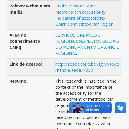
Palavras-chave em
Public transportation
Inglês:
Metropolitan accessibility
Indicators of accessibility
Goiânia’s metropolitan region
Área do
SERVICOS URBANOS E
conhecimento
REGIONAIS::ASPECTOS SOCIAIS
CNPq:
DO PLANEJAMENTO URBANO E
REGIONAL
Link de acesso:
http://repositorio.bc.ufg.br/tede
/handle/tede/7350
Resumo:
This research is inserted in the
context of the importance of
the accessibility for the
development of metropolitan
regions. In this context, is
considered that challenges
faced by municipalities reach
even more complexity when