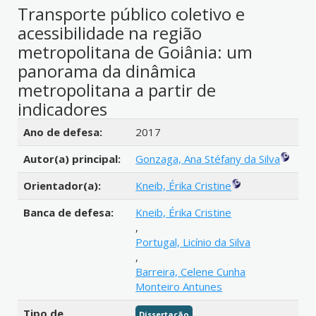
Transporte público coletivo e
acessibilidade na região
metropolitana de Goiânia: um
panorama da dinâmica
metropolitana a partir de
indicadores
Detalhes bibliográficos
Ano de defesa:
2017
Autor(a) principal:
Gonzaga, Ana Stéfany da Silva
Orientador(a):
Kneib, Érika Cristine
Banca de defesa:
Kneib, Érika Cristine
,
Portugal, Licínio da Silva
,
Barreira, Celene Cunha
Monteiro Antunes
Tipo de
Dissertação