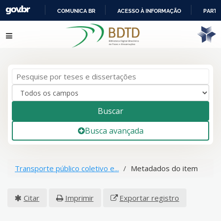
COMUNICA BR
ACESSO À INFORMAÇÃO
PARTI
IR
Pular para o conteúdo
PARA
O
CONTEÚDO
Buscar
Busca avançada
Transporte público coletivo e...
Metadados do item
Citar
Imprimir
Exportar registro