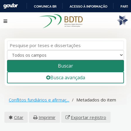
COMUNICA BR
ACESSO À INFORMAÇÃO
PARTI
IR
Pular para o conteúdo
PARA
O
CONTEÚDO
Buscar
Busca avançada
Conflitos fundiários e afirmaç...
Metadados do item
Citar
Imprimir
Exportar registro