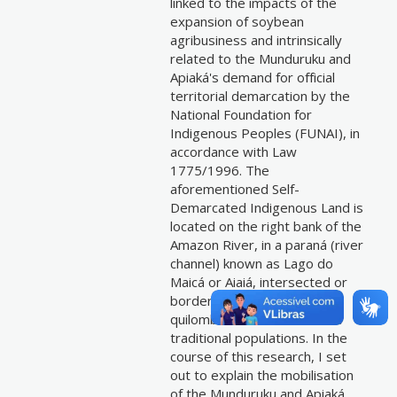
linked to the impacts of the
expansion of soybean
agribusiness and intrinsically
related to the Munduruku and
Apiaká's demand for official
territorial demarcation by the
National Foundation for
Indigenous Peoples (FUNAI), in
accordance with Law
1775/1996. The
aforementioned Self-
Demarcated Indigenous Land is
located on the right bank of the
Amazon River, in a paraná (river
channel) known as Lago do
Maicá or Aiaiá, intersected or
bordered by soya farms,
quilombola communities and
traditional populations. In the
course of this research, I set
out to explain the mobilisation
of the Munduruku and Apiaká