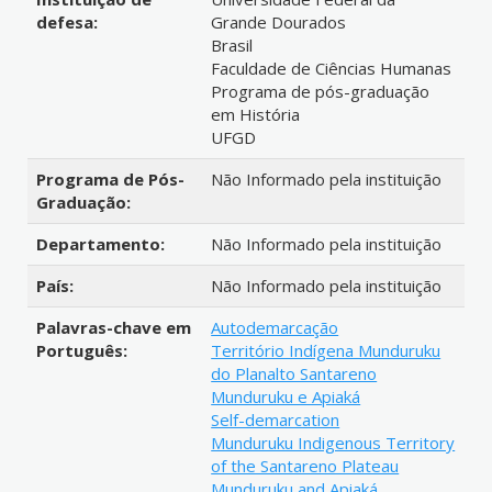
defesa:
Grande Dourados
Brasil
Faculdade de Ciências Humanas
Programa de pós-graduação
em História
UFGD
Programa de Pós-
Não Informado pela instituição
Graduação:
Departamento:
Não Informado pela instituição
País:
Não Informado pela instituição
Palavras-chave em
Autodemarcação
Português:
Território Indígena Munduruku
do Planalto Santareno
Munduruku e Apiaká
Self-demarcation
Munduruku Indigenous Territory
of the Santareno Plateau
Munduruku and Apiaká