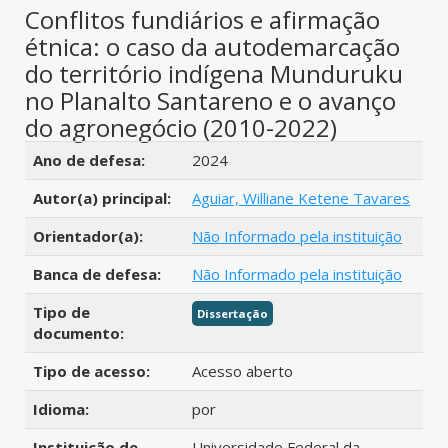
Conflitos fundiários e afirmação
étnica: o caso da autodemarcação
do território indígena Munduruku
no Planalto Santareno e o avanço
do agronegócio (2010-2022)
Detalhes bibliográficos
Ano de defesa:
2024
Autor(a) principal:
Aguiar, Williane Ketene Tavares
Orientador(a):
Não Informado pela instituição
Banca de defesa:
Não Informado pela instituição
Tipo de
Dissertação
documento:
Tipo de acesso:
Acesso aberto
Idioma:
por
Instituição de
Universidade Federal da