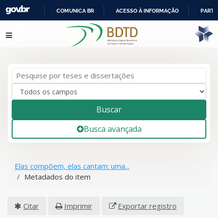
COMUNICA BR
ACESSO À INFORMAÇÃO
PARTI
IR
Pular para o conteúdo
PARA
O
CONTEÚDO
Buscar
Busca avançada
Elas compõem, elas cantam: uma...
Metadados do item
Citar
Imprimir
Exportar registro