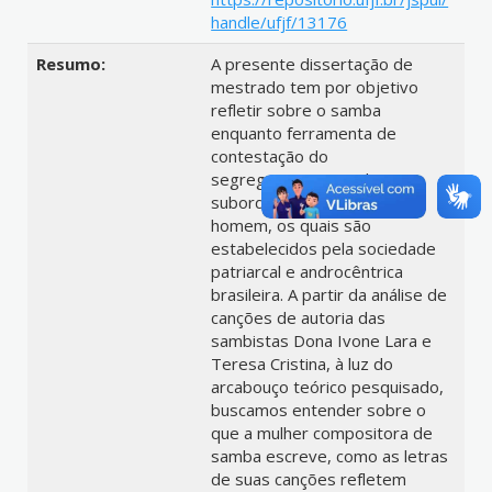
handle/ufjf/13176
Resumo:
A presente dissertação de
mestrado tem por objetivo
refletir sobre o samba
enquanto ferramenta de
contestação do
segregacionismo e da
subordinação da mulher ao
homem, os quais são
estabelecidos pela sociedade
patriarcal e androcêntrica
brasileira. A partir da análise de
canções de autoria das
sambistas Dona Ivone Lara e
Teresa Cristina, à luz do
arcabouço teórico pesquisado,
buscamos entender sobre o
que a mulher compositora de
samba escreve, como as letras
de suas canções refletem