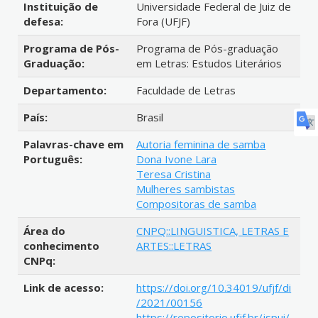
Instituição de
Universidade Federal de Juiz de
defesa:
Fora (UFJF)
Programa de Pós-
Programa de Pós-graduação
Graduação:
em Letras: Estudos Literários
Departamento:
Faculdade de Letras
País:
Brasil
Palavras-chave em
Autoria feminina de samba
Português:
Dona Ivone Lara
Teresa Cristina
Mulheres sambistas
Compositoras de samba
Área do
CNPQ::LINGUISTICA, LETRAS E
conhecimento
ARTES::LETRAS
CNPq:
Link de acesso:
https://doi.org/10.34019/ufjf/di
/2021/00156
https://repositorio.ufjf.br/jspui/