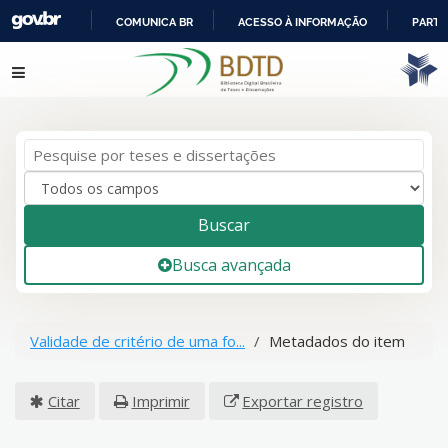
COMUNICA BR
ACESSO À INFORMAÇÃO
PARTI
IR
Pular para o conteúdo
PARA
O
CONTEÚDO
Buscar
Busca avançada
Validade de critério de uma fo...
Metadados do item
Citar
Imprimir
Exportar registro