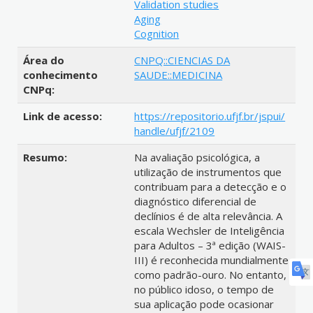
Validation studies
Aging
Cognition
Área do
CNPQ::CIENCIAS DA
conhecimento
SAUDE::MEDICINA
CNPq:
Link de acesso:
https://repositorio.ufjf.br/jspui/
handle/ufjf/2109
Resumo:
Na avaliação psicológica, a
utilização de instrumentos que
contribuam para a detecção e o
diagnóstico diferencial de
declínios é de alta relevância. A
escala Wechsler de Inteligência
para Adultos – 3ª edição (WAIS-
III) é reconhecida mundialmente
como padrão-ouro. No entanto,
no público idoso, o tempo de
sua aplicação pode ocasionar