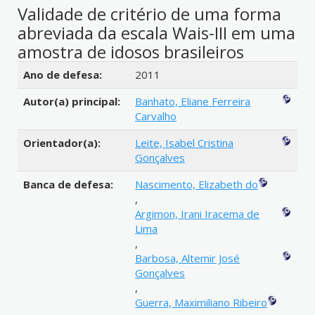
Validade de critério de uma forma
abreviada da escala Wais-III em uma
amostra de idosos brasileiros
Detalhes bibliográficos
Ano de defesa:
2011
Autor(a) principal:
Banhato, Eliane Ferreira
Carvalho
Orientador(a):
Leite, Isabel Cristina
Gonçalves
Banca de defesa:
Nascimento, Elizabeth do
,
Argimon, Irani Iracema de
Lima
,
Barbosa, Altemir José
Gonçalves
,
Guerra, Maximiliano Ribeiro