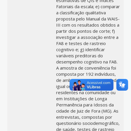
estimativas de QIs e Índices
Fatoriais da escala; e) comparar
a classificação qualitativa
proposta pelo Manual da WAIS-
III com os resultados obtidos a
partir dos pontos de corte; f)
investigar a associação entre a
FA8 e testes de rastreio
cognitivo e; g) identificar
variáveis preditoras do
desempenho cognitivo na FA8.
A amostra de conveniência foi
composta por 192 indivíduos,
de ambos os sexos, com idade
igual ou superior a 60 anos,
residentes na comunidade ou
em Instituições de Longa
Permanência para Idosos da
cidade de Juiz de Fora (MG). As
entrevistas, compostas por
questionário sociodemográfico,
de saúde, testes de rastreio