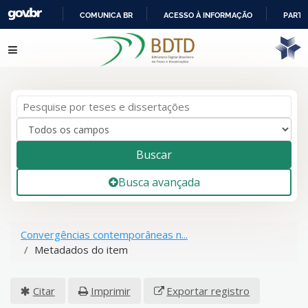
COMUNICA BR
ACESSO À INFORMAÇÃO
PARTI
IR
Pular para o conteúdo
PARA
O
CONTEÚDO
Buscar
Busca avançada
Convergências contemporâneas n...
Metadados do item
Citar
Imprimir
Exportar registro