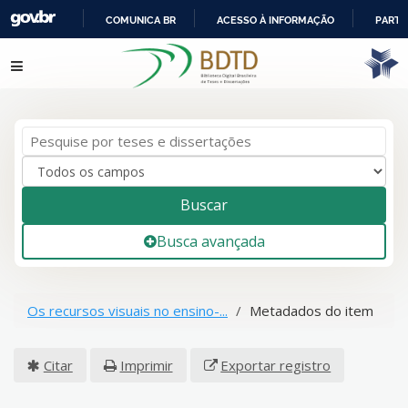
COMUNICA BR
ACESSO À INFORMAÇÃO
PARTI
IR
Pular para o conteúdo
PARA
O
CONTEÚDO
Buscar
Busca avançada
Os recursos visuais no ensino-...
Metadados do item
Citar
Imprimir
Exportar registro