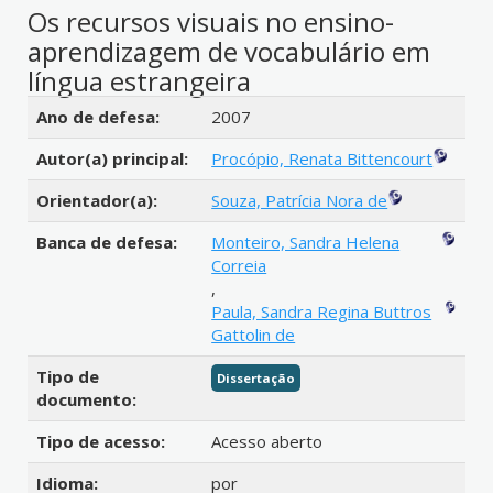
Os recursos visuais no ensino-
aprendizagem de vocabulário em
língua estrangeira
Detalhes bibliográficos
Ano de defesa:
2007
Autor(a) principal:
Procópio, Renata Bittencourt
Orientador(a):
Souza, Patrícia Nora de
Banca de defesa:
Monteiro, Sandra Helena
Correia
,
Paula, Sandra Regina Buttros
Gattolin de
Tipo de
Dissertação
documento:
Tipo de acesso:
Acesso aberto
Idioma:
por