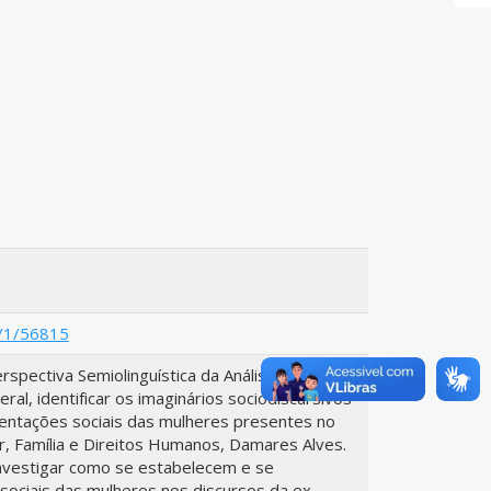
le/1/56815
rspectiva Semiolinguística da Análise do
ral, identificar os imaginários sociodiscursivos
entações sociais das mulheres presentes no
r, Família e Direitos Humanos, Damares Alves.
 investigar como se estabelecem e se
sociais das mulheres nos discursos da ex-