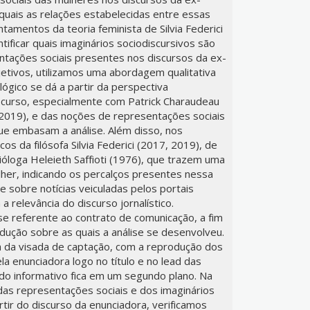
 quais as relações estabelecidas entre essas
tamentos da teoria feminista de Silvia Federici
entificar quais imaginários sociodiscursivos são
ntações sociais presentes nos discursos da ex-
bjetivos, utilizamos uma abordagem qualitativa
ógico se dá a partir da perspectiva
iscurso, especialmente com Patrick Charaudeau
2019), e das noções de representações sociais
que embasam a análise. Além disso, nos
s da filósofa Silvia Federici (2017, 2019), de
cióloga Heleieth Saffioti (1976), que trazem uma
lher, indicando os percalços presentes nessa
ve sobre notícias veiculadas pelos portais
 relevância do discurso jornalístico.
se referente ao contrato de comunicação, a fim
odução sobre as quais a análise se desenvolveu.
 da visada de captação, com a reprodução dos
 enunciadora logo no título e no lead das
do informativo fica em um segundo plano. Na
 das representações sociais e dos imaginários
tir do discurso da enunciadora, verificamos