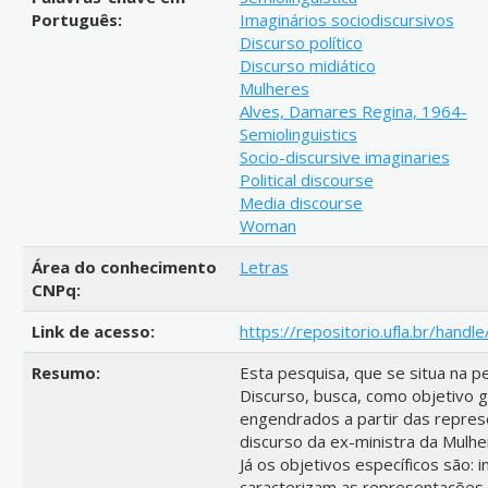
Português:
Imaginários sociodiscursivos
Discurso político
Discurso midiático
Mulheres
Alves, Damares Regina, 1964-
Semiolinguistics
Socio-discursive imaginaries
Political discourse
Media discourse
Woman
Área do conhecimento
Letras
CNPq:
Link de acesso:
https://repositorio.ufla.br/hand
Resumo:
Esta pesquisa, que se situa na pe
Discurso, busca, como objetivo ge
engendrados a partir das repres
discurso da ex-ministra da Mulhe
Já os objetivos específicos são:
caracterizam as representações 