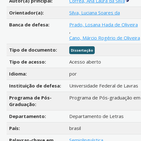
Autor(a) principal:
Corrêa, Ana Laura da Silva
Orientador(a):
Silva, Luciana Soares da
Banca de defesa:
Prado, Losana Hada de Oliveira
,
Cano, Márcio Rogério de Oliveira
Tipo de documento:
Dissertação
Tipo de acesso:
Acesso aberto
Idioma:
por
Instituição de defesa:
Universidade Federal de Lavras
Programa de Pós-
Programa de Pós-graduação em 
Graduação:
Departamento:
Departamento de Letras
País:
brasil
Palavras-chave em
Semiolinguística