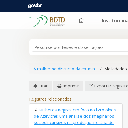
Instituciona
Pular para o conteúdo
A mulher no discurso da ex-min...
Metadados 
Citar
Imprimir
Exportar registr
Registros relacionados
Mulheres negras em foco no livro olhos
de Azeviche: uma análise dos imaginários
sociodiscursivos na produção literária de