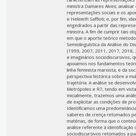
ministra Damares Alves; analisar
representações sociais e os apon
e Heleieth Saffioti; e, por fim, id
engedrados a partir das represe
ministra. A fim de cumprir tais o
em que o aporte teórico metodol
Semiolinguística da Análise do D
(1999, 2007, 2011, 2017, 2018, 
e imaginários sociodiscursivos, 
apoiamos nos fundamentos teórico
linha feminista marxista, e da so
perspectiva histórica sobre a mu
trajetória. A análise se desenvol
Metrópoles e R7, tendo em vista a
Inicialmente, trazemos uma análi
de explicitar as condições de pr
Identificamos uma predominância
saberes de crença retomados pela
matérias, de forma que o conteú
análise referente à identificação
sociodiscursivos retomados a par