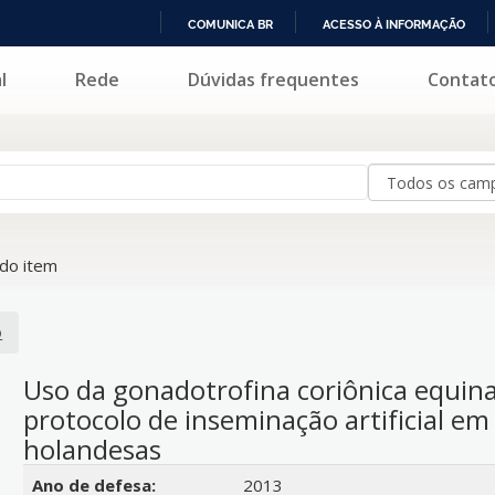
COMUNICA BR
ACESSO À INFORMAÇÃO
IR
l
Rede
Dúvidas frequentes
Contat
PARA
O
CONTEÚDO
do item
o
Uso da gonadotrofina coriônica equina
protocolo de inseminação artificial e
holandesas
Detalhes bibliográficos
Ano de defesa:
2013