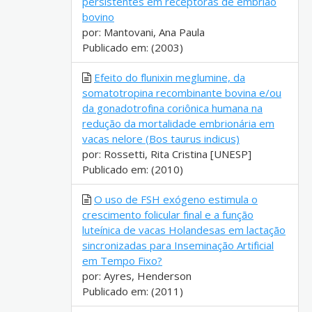
persistentes em receptoras de embrião
bovino
por: Mantovani, Ana Paula
Publicado em: (2003)
Efeito do flunixin meglumine, da
somatotropina recombinante bovina e/ou
da gonadotrofina coriônica humana na
redução da mortalidade embrionária em
vacas nelore (Bos taurus indicus)
por: Rossetti, Rita Cristina [UNESP]
Publicado em: (2010)
O uso de FSH exógeno estimula o
crescimento folicular final e a função
luteínica de vacas Holandesas em lactação
sincronizadas para Inseminação Artificial
em Tempo Fixo?
por: Ayres, Henderson
Publicado em: (2011)