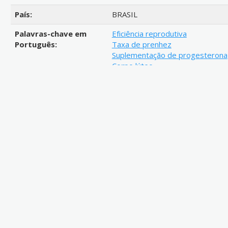
País:
BRASIL
Palavras-chave em
Eficiência reprodutiva
Português:
Taxa de prenhez
Suplementação de progesterona
Corpo lúteo
Reproductive efficiency
Pregnancy rate
Progesterone supplementation
Corpus luteum
Área do conhecimento
CNPQ_NÃO_INFORMADO
CNPq:
Resumo:
Dissertação apresentada à Unive
exigências do Curso de Mestrad
Produção Animal, para a obtenção
Metadados do item