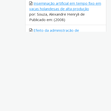
Inseminação artificial em tempo fixo em
vacas holandesas de alta produção
por: Souza, Alexandre Henryli de
Publicado em: (2008)
Efeito da administração de
gonadotrofina coriônica humana (hCG) no
dia 4 após a IATF sobre tamanho, função
luteal e taxa de prenhez em vacas de
corte em lactação
por: Thedy, Diego Xavier
Publicado em: (2014)