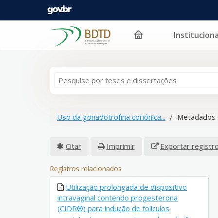
Instituciona
Pular para o conteúdo
Uso da gonadotrofina coriônica...
Metadados 
Citar
Imprimir
Exportar registr
Registros relacionados
Utilização prolongada de dispositivo
intravaginal contendo progesterona
(CIDR®) para indução de folículos