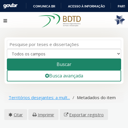
COMUNICA BR
ACESSO À INFORMAÇÃO
PARTI
IR
Pular para o conteúdo
PARA
O
CONTEÚDO
Buscar
Busca avançada
Territórios desejantes: a mult...
Metadados do item
Citar
Imprimir
Exportar registro