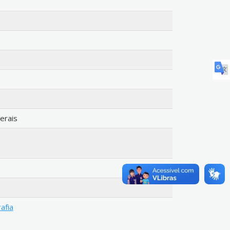
erais
afia