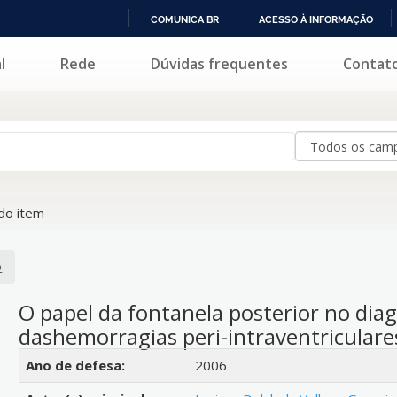
COMUNICA BR
ACESSO À INFORMAÇÃO
IR
l
Rede
Dúvidas frequentes
Contat
PARA
O
CONTEÚDO
do item
o
O papel da fontanela posterior no diag
dashemorragias peri-intraventriculare
Detalhes bibliográficos
Ano de defesa:
2006