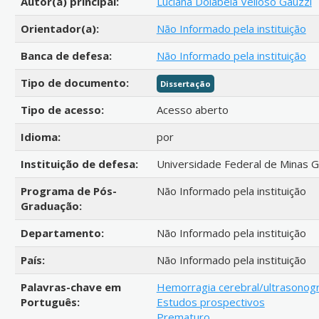
Autor(a) principal:
Luciana Dolabela Velloso Gauzzi
Orientador(a):
Não Informado pela instituição
Banca de defesa:
Não Informado pela instituição
Tipo de documento:
Dissertação
Tipo de acesso:
Acesso aberto
Idioma:
por
Instituição de defesa:
Universidade Federal de Minas G
Programa de Pós-
Não Informado pela instituição
Graduação:
Departamento:
Não Informado pela instituição
País:
Não Informado pela instituição
Palavras-chave em
Hemorragia cerebral/ultrasonogr
Português:
Estudos prospectivos
Prematuro