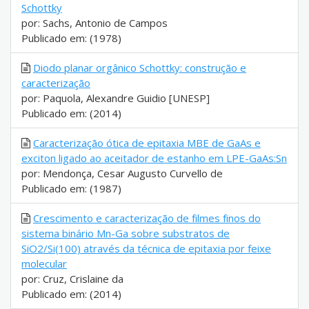
Schottky
por: Sachs, Antonio de Campos
Publicado em: (1978)
Diodo planar orgânico Schottky: construção e
caracterização
por: Paquola, Alexandre Guidio [UNESP]
Publicado em: (2014)
Caracterização ótica de epitaxia MBE de GaAs e
exciton ligado ao aceitador de estanho em LPE-GaAs:Sn
por: Mendonça, Cesar Augusto Curvello de
Publicado em: (1987)
Crescimento e caracterização de filmes finos do
sistema binário Mn-Ga sobre substratos de
SiO2/Si(100) através da técnica de epitaxia por feixe
molecular
por: Cruz, Crislaine da
Publicado em: (2014)