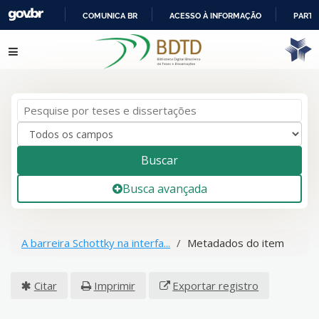
COMUNICA BR
ACESSO À INFORMAÇÃO
PARTI
IR
Pular para o conteúdo
PARA
O
CONTEÚDO
Buscar
Busca avançada
A barreira Schottky na interfa...
Metadados do item
Citar
Imprimir
Exportar registro