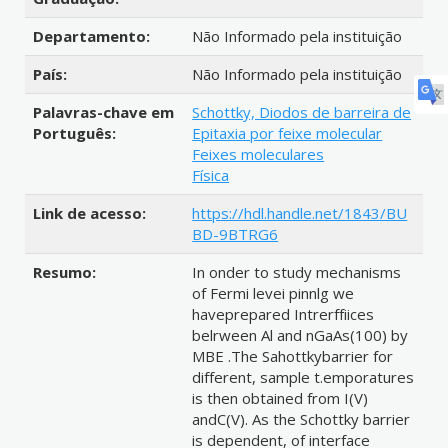
Departamento:
Não Informado pela instituição
País:
Não Informado pela instituição
Palavras-chave em
Schottky, Diodos de barreira de
Português:
Epitaxia por feixe molecular
Feixes moleculares
Física
Link de acesso:
https://hdl.handle.net/1843/BU
BD-9BTRG6
Resumo:
In onder to study mechanisms
of Fermi levei pinnlg we
haveprepared Intrerffiices
belrween Al and nGaAs(100) by
MBE .The Sahottkybarrier for
different, sample t.emporatures
is then obtained from I(V)
andC(V). As the Schottky barrier
is dependent, of interface