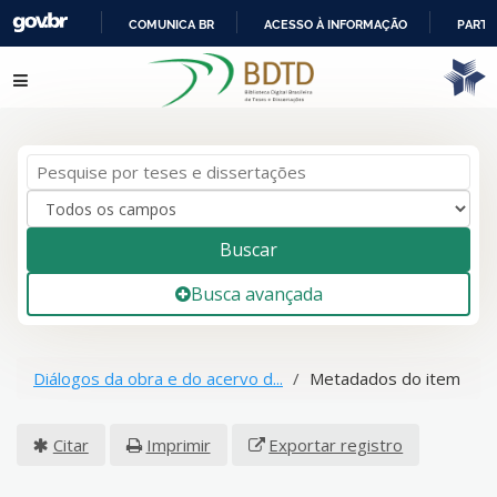
COMUNICA BR
ACESSO À INFORMAÇÃO
PARTI
IR
Pular para o conteúdo
PARA
O
CONTEÚDO
Buscar
Busca avançada
Diálogos da obra e do acervo d...
Metadados do item
Citar
Imprimir
Exportar registro