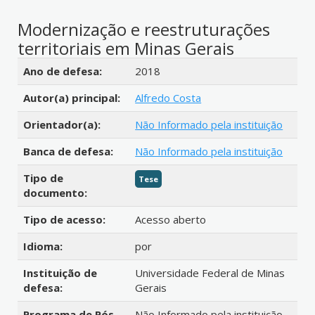
Modernização e reestruturações
territoriais em Minas Gerais
Detalhes bibliográficos
Ano de defesa:
2018
Autor(a) principal:
Alfredo Costa
Orientador(a):
Não Informado pela instituição
Banca de defesa:
Não Informado pela instituição
Tipo de
Tese
documento:
Tipo de acesso:
Acesso aberto
Idioma:
por
Instituição de
Universidade Federal de Minas
defesa:
Gerais
Programa de Pós-
Não Informado pela instituição