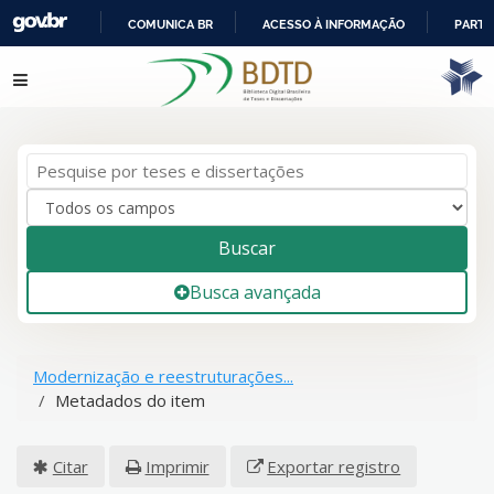
COMUNICA BR
ACESSO À INFORMAÇÃO
PARTI
IR
Pular para o conteúdo
PARA
O
CONTEÚDO
Buscar
Busca avançada
Modernização e reestruturações...
Metadados do item
Citar
Imprimir
Exportar registro