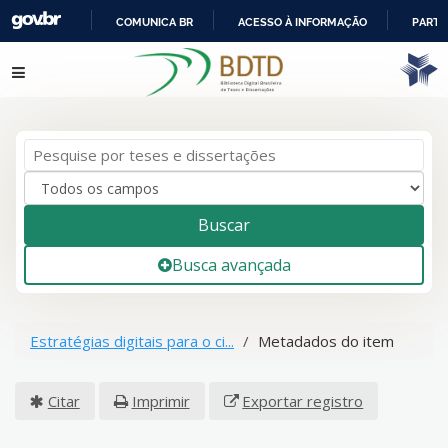
COMUNICA BR
ACESSO À INFORMAÇÃO
PARTI
IR
Pular para o conteúdo
PARA
O
CONTEÚDO
Buscar
Busca avançada
Estratégias digitais para o ci...
Metadados do item
Citar
Imprimir
Exportar registro