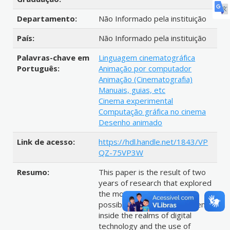
Departamento:
Não Informado pela instituição
País:
Não Informado pela instituição
Palavras-chave em
Linguagem cinematográfica
Português:
Animação por computador
Animação (Cinematografia)
Manuais, guias, etc
Cinema experimental
Computação gráfica no cinema
Desenho animado
Link de acesso:
https://hdl.handle.net/1843/VP
QZ-75VP3W
Resumo:
This paper is the result of two
years of research that explored
the most up-to-date
possibilities of animation cinema
inside the realms of digital
technology and the use of