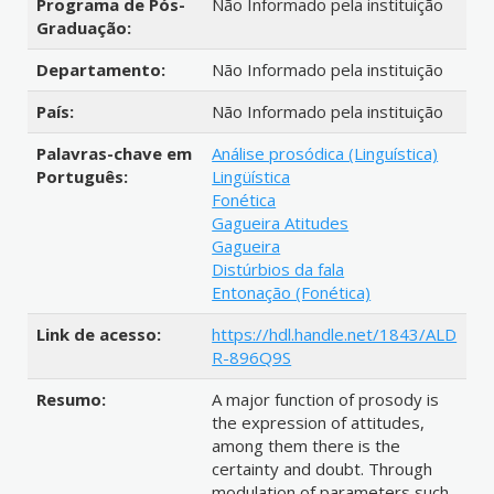
Programa de Pós-
Não Informado pela instituição
Graduação:
Departamento:
Não Informado pela instituição
País:
Não Informado pela instituição
Palavras-chave em
Análise prosódica (Linguística)
Português:
Lingüística
Fonética
Gagueira Atitudes
Gagueira
Distúrbios da fala
Entonação (Fonética)
Link de acesso:
https://hdl.handle.net/1843/ALD
R-896Q9S
Resumo:
A major function of prosody is
the expression of attitudes,
among them there is the
certainty and doubt. Through
modulation of parameters such