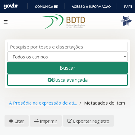
COMUNICA BR
ACESSO À INFORMAÇÃO
PARTI
IR
Pular para o conteúdo
PARA
O
CONTEÚDO
Buscar
Busca avançada
A Prosódia na expressão de ati...
Metadados do item
Citar
Imprimir
Exportar registro