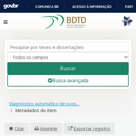
COMUNICA BR
ACESSO À INFORMAÇÃO
PARTI
IR
Pular para o conteúdo
PARA
O
CONTEÚDO
Buscar
Busca avançada
Diagnóstico automático de ovos...
Metadados do item
Citar
Imprimir
Exportar registro