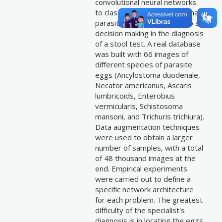
convolutional neural networks
to classify eggs from intestinal
parasites, being a system to aid
decision making in the diagnosis
of a stool test. A real database
was built with 66 images of
different species of parasite
eggs (Ancylostoma duodenale,
Necator americanus, Ascaris
lumbricoids, Enterobius
vermicularis, Schistosoma
mansoni, and Trichuris trichiura).
Data augmentation techniques
were used to obtain a larger
number of samples, with a total
of 48 thousand images at the
end. Empirical experiments
were carried out to define a
specific network architecture
for each problem. The greatest
difficulty of the specialist's
diagnosis is in locating the eggs