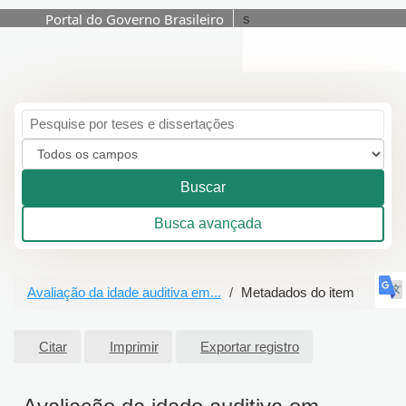
Portal do Governo Brasileiro
s
Pular para o conteúdo
Buscar
Busca avançada
Avaliação da idade auditiva em...
Metadados do item
Citar
Imprimir
Exportar registro