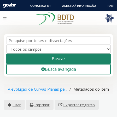
COMUNICA BR
ACESSO À INFORMAÇÃO
PARTI
IR
Pular para o conteúdo
PARA
O
CONTEÚDO
Buscar
Busca avançada
A evolução de Curvas Planas pe...
Metadados do item
Citar
Imprimir
Exportar registro