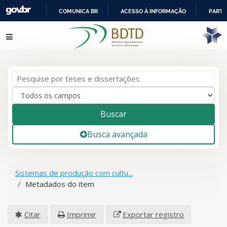
COMUNICA BR
ACESSO À INFORMAÇÃO
PARTI
IR
Pular para o conteúdo
PARA
O
CONTEÚDO
Buscar
Busca avançada
Sistemas de produção com cultu...
Metadados do item
Citar
Imprimir
Exportar registro