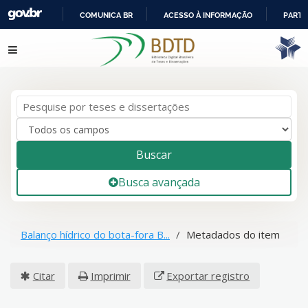
COMUNICA BR
ACESSO À INFORMAÇÃO
PARTI
IR
Pular para o conteúdo
PARA
O
CONTEÚDO
Buscar
Busca avançada
Balanço hídrico do bota-fora B...
Metadados do item
Citar
Imprimir
Exportar registro