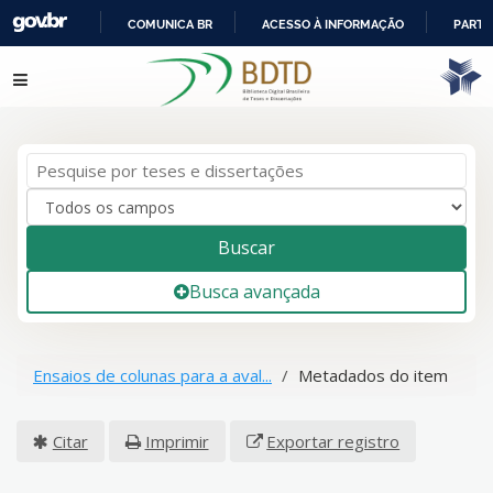
COMUNICA BR
ACESSO À INFORMAÇÃO
PARTI
IR
Pular para o conteúdo
PARA
O
CONTEÚDO
Buscar
Busca avançada
Ensaios de colunas para a aval...
Metadados do item
Citar
Imprimir
Exportar registro