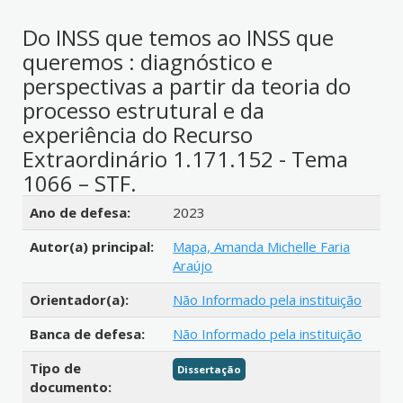
Do INSS que temos ao INSS que
queremos : diagnóstico e
perspectivas a partir da teoria do
processo estrutural e da
experiência do Recurso
Extraordinário 1.171.152 - Tema
1066 – STF.
Detalhes bibliográficos
Ano de defesa:
2023
Autor(a) principal:
Mapa, Amanda Michelle Faria
Araújo
Orientador(a):
Não Informado pela instituição
Banca de defesa:
Não Informado pela instituição
Tipo de
Dissertação
documento: