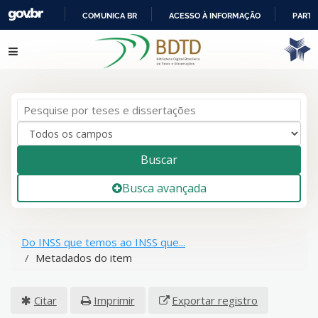
COMUNICA BR
ACESSO À INFORMAÇÃO
PARTI
IR
Pular para o conteúdo
PARA
O
CONTEÚDO
Buscar
Busca avançada
Do INSS que temos ao INSS que...
Metadados do item
Citar
Imprimir
Exportar registro