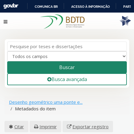
COMUNICA BR
ACESSO À INFORMAÇÃO
PARTI
IR
Pular para o conteúdo
PARA
O
CONTEÚDO
Buscar
Busca avançada
Desenho geométrico uma ponte e...
Metadados do item
Citar
Imprimir
Exportar registro