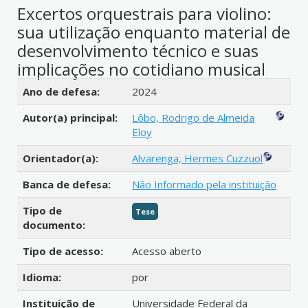
Excertos orquestrais para violino:
sua utilização enquanto material de
desenvolvimento técnico e suas
implicações no cotidiano musical
Detalhes bibliográficos
Ano de defesa:
2024
Autor(a) principal:
Lôbo, Rodrigo de Almeida
Eloy
Orientador(a):
Alvarenga, Hermes Cuzzuol
Banca de defesa:
Não Informado pela instituição
Tipo de
Tese
documento:
Tipo de acesso:
Acesso aberto
Idioma:
por
Instituição de
Universidade Federal da