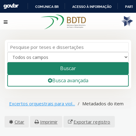
COMUNICA BR
ACESSO À INFORMAÇÃO
PARTI
IR
Pular para o conteúdo
PARA
O
CONTEÚDO
Buscar
Busca avançada
Excertos orquestrais para viol...
Metadados do item
Citar
Imprimir
Exportar registro