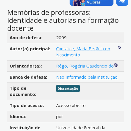
Memórias de professoras:
identidade e autorias na formação
docente
Detalhes bibliográficos
Ano de defesa:
2009
Autor(a) principal:
Cantalice, Maria Betânia do
Nascimento
Orientador(a):
Rêgo, Rogéria Gaudencio do
Banca de defesa:
Não Informado pela instituição
Tipo de
Dissertação
documento:
Tipo de acesso:
Acesso aberto
Idioma:
por
Instituição de
Universidade Federal da