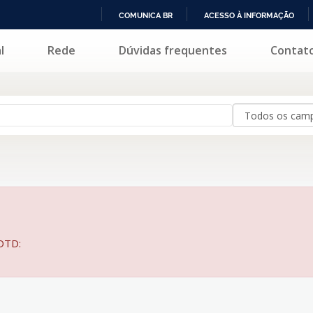
COMUNICA BR
ACESSO À INFORMAÇÃO
IR
l
Rede
Dúvidas frequentes
Contat
PARA
O
CONTEÚDO
BDTD: