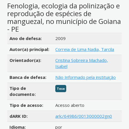
Fenologia, ecologia da polinização e
reprodução de espécies de
manguezal, no município de Goiana
- PE
Detalhes bibliográficos
Ano de defesa:
2009
Autor(a) principal:
Correia de Lima Nadia, Tarcila
Orientador(a):
Cristina Sobreira Machado,
Isabel
Banca de defesa:
Não Informado pela instituição
Tipo de
Tese
documento:
Tipo de acesso:
Acesso aberto
dARK ID:
ark:/64986/0013000002gn0
Idioma:
por