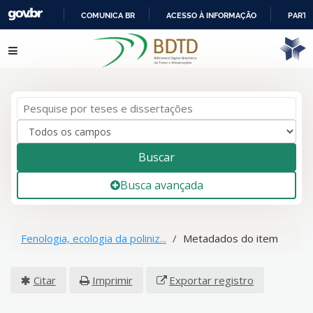
COMUNICA BR
ACESSO À INFORMAÇÃO
PARTI
IR
Pular para o conteúdo
PARA
O
CONTEÚDO
Buscar
Busca avançada
Fenologia, ecologia da poliniz...
Metadados do item
Citar
Imprimir
Exportar registro