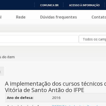
COMUNICA BR
ACESSO À INFORMAÇÃO
IR
l
Rede
Dúvidas frequentes
Contat
PARA
O
CONTEÚDO
 do item
o
A implementação dos cursos técnico
Vitória de Santo Antão do IFPE
Detalhes bibliográficos
Ano de defesa:
2016