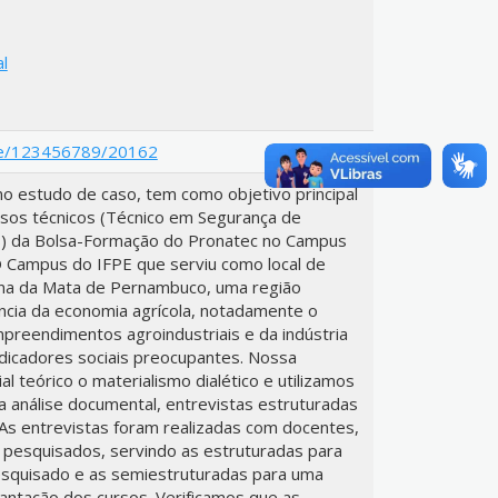
al
ndle/123456789/20162
mo estudo de caso, tem como objetivo principal
rsos técnicos (Técnico em Segurança de
s) da Bolsa-Formação do Pronatec no Campus
 O Campus do IFPE que serviu como local de
ona da Mata de Pernambuco, uma região
ncia da economia agrícola, notadamente o
mpreendimentos agroindustriais e da indústria
ndicadores sociais preocupantes. Nossa
l teórico o materialismo dialético e utilizamos
 análise documental, entrevistas estruturadas
 As entrevistas foram realizadas com docentes,
pesquisados, servindo as estruturadas para
esquisado e as semiestruturadas para uma
lantação dos cursos. Verificamos que as