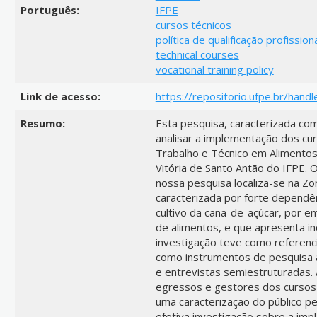
Português:
IFPE
cursos técnicos
política de qualificação profission
technical courses
vocational training policy
Link de acesso:
https://repositorio.ufpe.br/ha
Resumo:
Esta pesquisa, caracterizada co
analisar a implementação dos cu
Trabalho e Técnico em Alimento
Vitória de Santo Antão do IFPE.
nossa pesquisa localiza-se na Z
caracterizada por forte dependê
cultivo da cana-de-açúcar, por e
de alimentos, e que apresenta i
investigação teve como referencia
como instrumentos de pesquisa a
e entrevistas semiestruturadas.
egressos e gestores dos cursos 
uma caracterização do público p
efetiva investigação sobre a imp