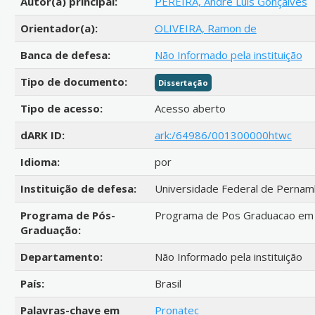
Autor(a) principal:
PEREIRA, Andre Luis Gonçalves
Orientador(a):
OLIVEIRA, Ramon de
Banca de defesa:
Não Informado pela instituição
Tipo de documento:
Dissertação
Tipo de acesso:
Acesso aberto
dARK ID:
ark:/64986/001300000htwc
Idioma:
por
Instituição de defesa:
Universidade Federal de Perna
Programa de Pós-
Programa de Pos Graduacao em
Graduação:
Departamento:
Não Informado pela instituição
País:
Brasil
Palavras-chave em
Pronatec