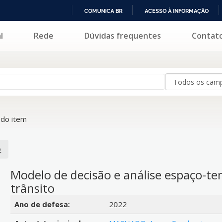
COMUNICA BR
ACESSO À INFORMAÇÃO
IR
l
Rede
Dúvidas frequentes
Contat
PARA
O
CONTEÚDO
do item
o
Modelo de decisão e análise espaço-te
trânsito
Detalhes bibliográficos
Ano de defesa:
2022