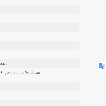
a
mbuco
Engenharia de Producao