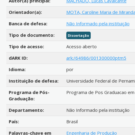
Autor(a) principal:
MACHADO, Lucas Cavalcante
Orientador(a):
MOTA, Caroline Maria de Mirand
Banca de defesa:
Não Informado pela instituição
Tipo de documento:
Dissertação
Tipo de acesso:
Acesso aberto
dARK ID:
ark:/64986/001300000ptm5
Idioma:
por
Instituição de defesa:
Universidade Federal de Perna
Programa de Pós-
Programa de Pos Graduacao em 
Graduação:
Departamento:
Não Informado pela instituição
País:
Brasil
Palavras-chave em
Engenharia de Produção