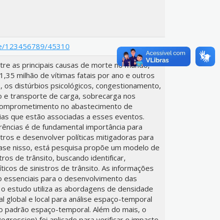
ndle/123456789/45310
ntre as principais causas de morte no mundo,
,35 milhão de vítimas fatais por ano e outros
, os distúrbios psicológicos, congestionamento,
o e transporte de carga, sobrecarga nos
comprometimento no abastecimento de
as que estão associadas a esses eventos.
rrências é de fundamental importância para
tros e desenvolver políticas mitigadoras para
base nisso, está pesquisa propõe um modelo de
ros de trânsito, buscando identificar,
íticos de sinistros de trânsito. As informações
o essenciais para o desenvolvimento das
 o estudo utiliza as abordagens de densidade
l global e local para análise espaço-temporal
ar o padrão espaço-temporal. Além do mais, o
ression) foi aplicado para verificar o impacto