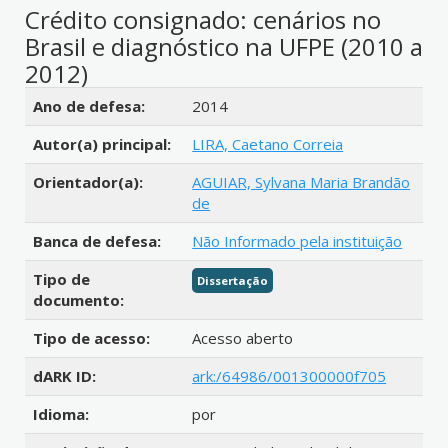
Crédito consignado: cenários no
Brasil e diagnóstico na UFPE (2010 a
2012)
Detalhes bibliográficos
Ano de defesa:
2014
Autor(a) principal:
LIRA, Caetano Correia
Orientador(a):
AGUIAR, Sylvana Maria Brandão
de
Banca de defesa:
Não Informado pela instituição
Tipo de
Dissertação
documento:
Tipo de acesso:
Acesso aberto
dARK ID:
ark:/64986/001300000f705
Idioma:
por