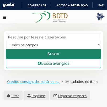
COMUNICA BR
ACESSO À INFORMAÇÃO
PARTI
IR
Pular para o conteúdo
PARA
O
CONTEÚDO
Buscar
Busca avançada
Crédito consignado: cenários n...
Metadados do item
Citar
Imprimir
Exportar registro