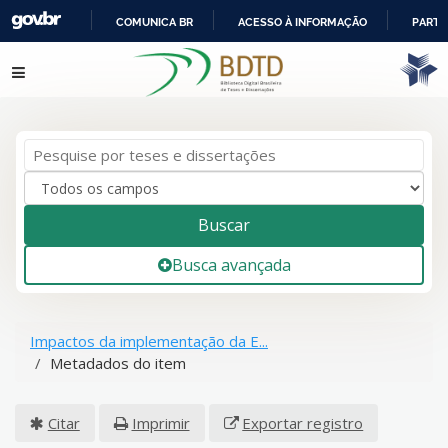
COMUNICA BR
ACESSO À INFORMAÇÃO
PARTI
IR
Pular para o conteúdo
PARA
O
CONTEÚDO
Buscar
Busca avançada
Impactos da implementação da E...
Metadados do item
Citar
Imprimir
Exportar registro