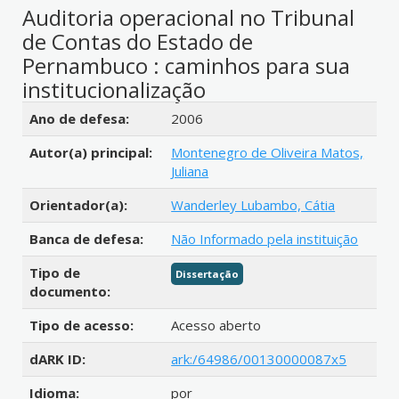
Auditoria operacional no Tribunal
de Contas do Estado de
Pernambuco : caminhos para sua
institucionalização
Detalhes bibliográficos
Ano de defesa:
2006
Autor(a) principal:
Montenegro de Oliveira Matos,
Juliana
Orientador(a):
Wanderley Lubambo, Cátia
Banca de defesa:
Não Informado pela instituição
Tipo de
Dissertação
documento:
Tipo de acesso:
Acesso aberto
dARK ID:
ark:/64986/00130000087x5
Idioma:
por