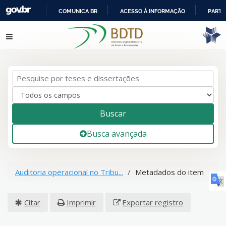
COMUNICA BR
ACESSO À INFORMAÇÃO
PARTI
IR
Pular para o conteúdo
PARA
O
CONTEÚDO
Buscar
Busca avançada
Auditoria operacional no Tribu...
Metadados do item
Citar
Imprimir
Exportar registro