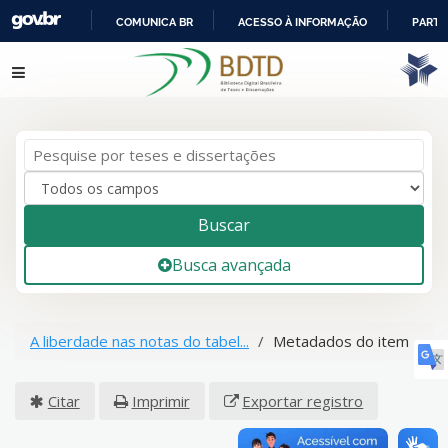
COMUNICA BR
ACESSO À INFORMAÇÃO
PARTI
IR
Pular para o conteúdo
PARA
O
CONTEÚDO
Buscar
Busca avançada
A liberdade nas notas do tabel...
Metadados do item
Citar
Imprimir
Exportar registro