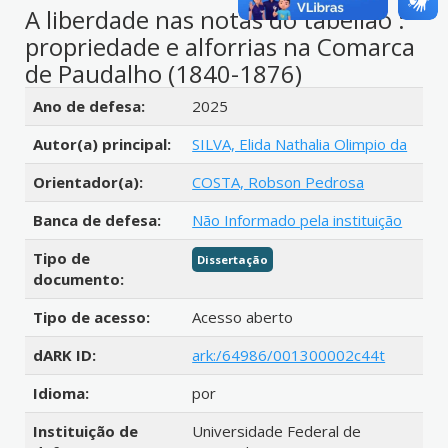
A liberdade nas notas do tabelião :
propriedade e alforrias na Comarca
de Paudalho (1840-1876)
Detalhes bibliográficos
Ano de defesa:
2025
Autor(a) principal:
SILVA, Elida Nathalia Olimpio da
Orientador(a):
COSTA, Robson Pedrosa
Banca de defesa:
Não Informado pela instituição
Tipo de
Dissertação
documento:
Tipo de acesso:
Acesso aberto
dARK ID:
ark:/64986/001300002c44t
Idioma:
por
Instituição de
Universidade Federal de