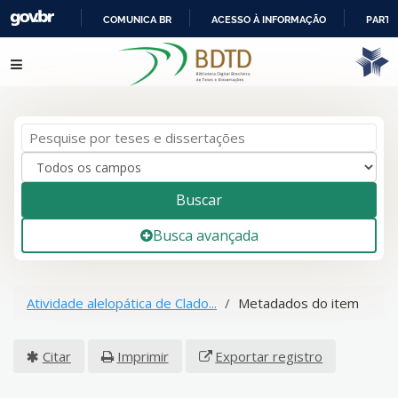
COMUNICA BR
ACESSO À INFORMAÇÃO
PARTI
IR
Pular para o conteúdo
PARA
O
CONTEÚDO
Buscar
Busca avançada
Atividade alelopática de Clado...
Metadados do item
Citar
Imprimir
Exportar registro