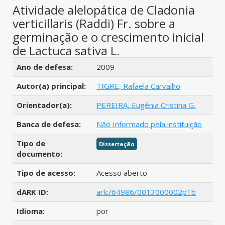
Atividade alelopática de Cladonia
verticillaris (Raddi) Fr. sobre a
germinação e o crescimento inicial
de Lactuca sativa L.
Detalhes bibliográficos
Ano de defesa:
2009
Autor(a) principal:
TIGRE, Rafaela Carvalho
Orientador(a):
PEREIRA, Eugênia Cristina G.
Banca de defesa:
Não Informado pela instituição
Tipo de
Dissertação
documento:
Tipo de acesso:
Acesso aberto
dARK ID:
ark:/64986/0013000002p1b
Idioma:
por