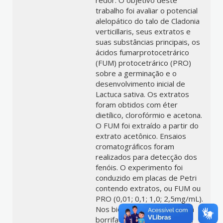
redor. O objetivo deste
trabalho foi avaliar o potencial
alelopático do talo de Cladonia
verticillaris, seus extratos e
suas substâncias principais, os
ácidos fumarprotocetrárico
(FUM) protocetrárico (PRO)
sobre a germinação e o
desenvolvimento inicial de
Lactuca sativa. Os extratos
foram obtidos com éter
dietílico, clorofórmio e acetona.
O FUM foi extraído a partir do
extrato acetônico. Ensaios
cromatográficos foram
realizados para detecção dos
fenóis. O experimento foi
conduzido em placas de Petri
contendo extratos, ou FUM ou
PRO (0,01; 0,1; 1,0; 2,5mg/mL).
Nos bioensaios in vivo foram
borrifadas soluções de uréia