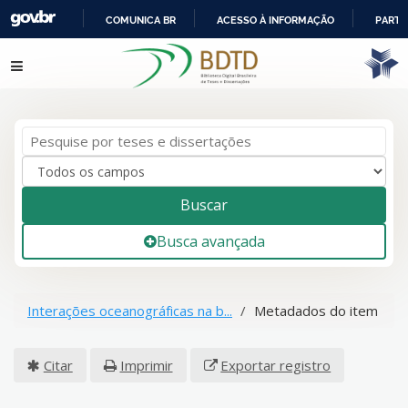
COMUNICA BR
ACESSO À INFORMAÇÃO
PARTI
IR
Pular para o conteúdo
PARA
O
CONTEÚDO
Buscar
Busca avançada
Interações oceanográficas na b...
Metadados do item
Citar
Imprimir
Exportar registro