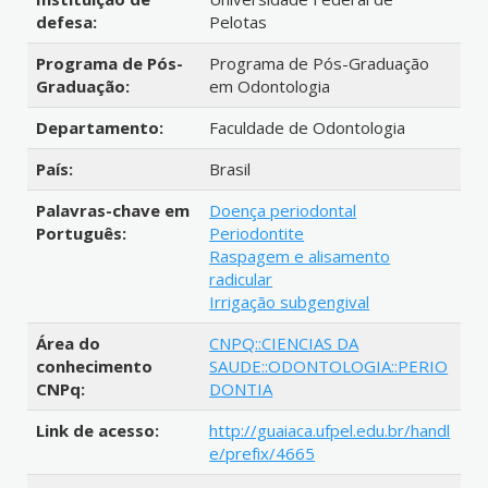
defesa:
Pelotas
Programa de Pós-
Programa de Pós-Graduação
Graduação:
em Odontologia
Departamento:
Faculdade de Odontologia
País:
Brasil
Palavras-chave em
Doença periodontal
Português:
Periodontite
Raspagem e alisamento
radicular
Irrigação subgengival
Área do
CNPQ::CIENCIAS DA
conhecimento
SAUDE::ODONTOLOGIA::PERIO
CNPq:
DONTIA
Link de acesso:
http://guaiaca.ufpel.edu.br/handl
e/prefix/4665