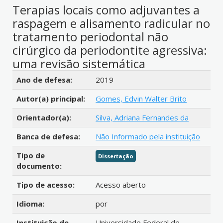
Terapias locais como adjuvantes a
raspagem e alisamento radicular no
tratamento periodontal não
cirúrgico da periodontite agressiva:
uma revisão sistemática
Detalhes bibliográficos
Ano de defesa:
2019
Autor(a) principal:
Gomes, Edvin Walter Brito
Orientador(a):
Silva, Adriana Fernandes da
Banca de defesa:
Não Informado pela instituição
Tipo de
Dissertação
documento:
Tipo de acesso:
Acesso aberto
Idioma:
por
Instituição de
Universidade Federal de