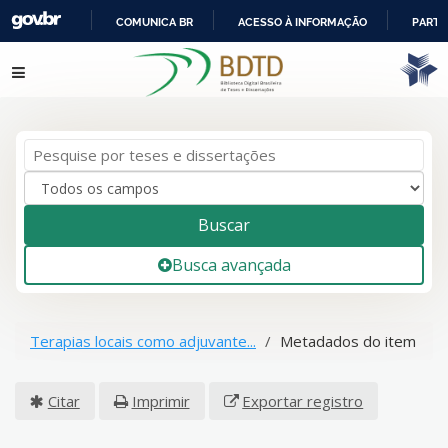
COMUNICA BR
ACESSO À INFORMAÇÃO
PARTI
IR
Pular para o conteúdo
PARA
O
CONTEÚDO
Buscar
Busca avançada
Terapias locais como adjuvante...
Metadados do item
Citar
Imprimir
Exportar registro