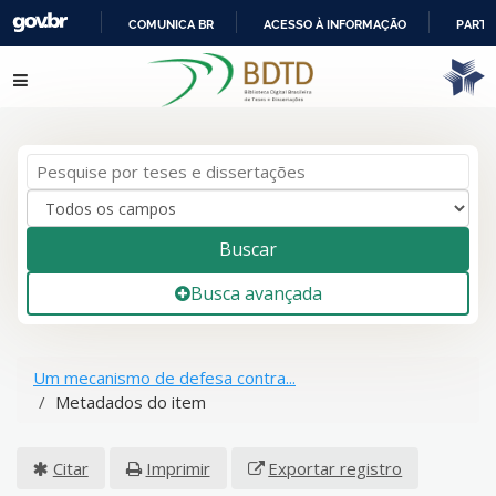
COMUNICA BR
ACESSO À INFORMAÇÃO
PARTI
IR
Pular para o conteúdo
PARA
O
CONTEÚDO
Buscar
Busca avançada
Um mecanismo de defesa contra...
Metadados do item
Citar
Imprimir
Exportar registro