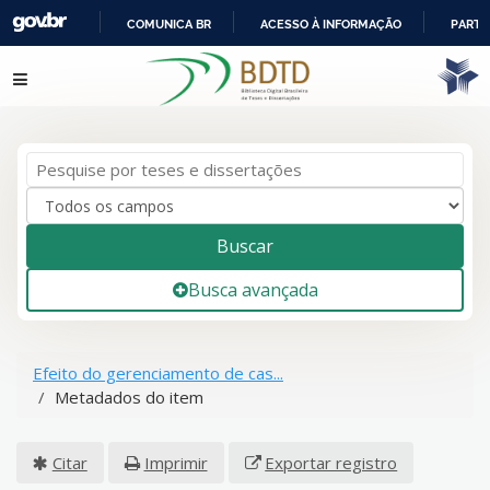
COMUNICA BR
ACESSO À INFORMAÇÃO
PARTI
IR
Pular para o conteúdo
PARA
O
CONTEÚDO
Buscar
Busca avançada
Efeito do gerenciamento de cas...
Metadados do item
Citar
Imprimir
Exportar registro