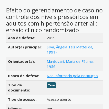
Efeito do gerenciamento de caso no
controle dos níveis pressóricos em
adultos com hipertensão arterial :
ensaio clínico randomizado
Detalhes bibliográficos
Ano de defesa:
2019
Autor(a) principal:
Silva, Ângela Taís Mattei da,
1991-
Orientador(a):
Mantovani, Maria de Fátima,
1956-
Banca de defesa:
Não Informado pela instituição
Tipo de
Tese
documento:
Tipo de acesso:
Acesso aberto
Idioma:
por