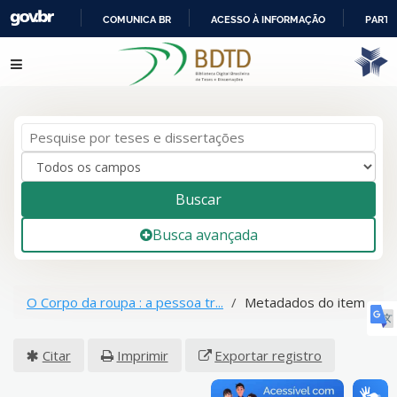
COMUNICA BR
ACESSO À INFORMAÇÃO
PARTI
IR
Pular para o conteúdo
PARA
O
CONTEÚDO
Buscar
Busca avançada
O Corpo da roupa : a pessoa tr...
Metadados do item
Citar
Imprimir
Exportar registro