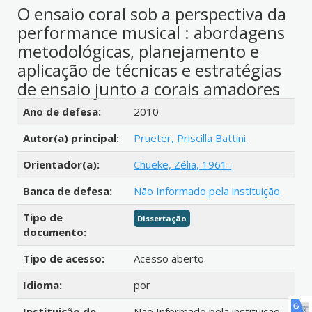
O ensaio coral sob a perspectiva da
performance musical : abordagens
metodológicas, planejamento e
aplicação de técnicas e estratégias
de ensaio junto a corais amadores
Detalhes bibliográficos
Ano de defesa:
2010
Autor(a) principal:
Prueter, Priscilla Battini
Orientador(a):
Chueke, Zélia, 1961-
Banca de defesa:
Não Informado pela instituição
Tipo de
Dissertação
documento:
Tipo de acesso:
Acesso aberto
Idioma:
por
Instituição de
Não Informado pela instituição