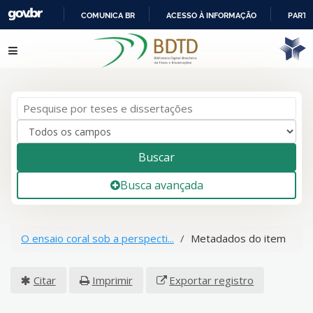
COMUNICA BR
ACESSO À INFORMAÇÃO
PARTI
IR
Pular para o conteúdo
PARA
O
CONTEÚDO
Buscar
Busca avançada
O ensaio coral sob a perspecti...
Metadados do item
Citar
Imprimir
Exportar registro