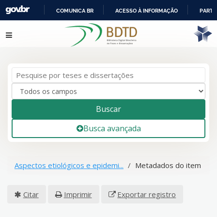
COMUNICA BR
ACESSO À INFORMAÇÃO
PARTI
IR
Pular para o conteúdo
PARA
O
CONTEÚDO
Buscar
Busca avançada
Aspectos etiológicos e epidemi...
Metadados do item
Citar
Imprimir
Exportar registro