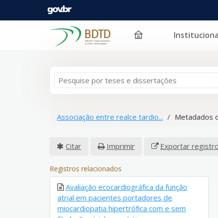
Instituciona
Pular para o conteúdo
Associação entre realce tardio...
Metadados d
Citar
Imprimir
Exportar registr
Registros relacionados
Avaliação ecocardiográfica da função
atrial em pacientes portadores de
miocardiopatia hipertrófica com e sem