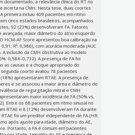
m documentado, a relevância clínica do RT no
 incerta na CMH. Nesta tese, duas coortes
 A primeira incluiu 409 pacientes em ritmo
s em cinco estados brasileiros, acompanhados
stes, 92 (23%) desenvolveram FA. Fatores
de avançada, maior diâmetro do átrio esquerdo
 O HCM-AF Score apresentou boa calibração na
 0,91; R²: 0,986), com acurácia moderada (AUC
. A inclusão da CMH obstrutiva ao modelo
%: 0,584–0,732). A presença de FA foi
as as causas e a choque apropriado do
A segunda coorte avaliou 78 pacientes
 (18%) apresentaram RTAE. A presença de
eres e se associou a maior área e diâmetro do
evalência de regurgitação mitral e CMH
apresentaram maior incidência de FA (50% vs.
). Entre os 68 pacientes em ritmo sinusal no
am RTAE e 8 (12%) desenvolveram FA durante
O RTAE foi um preditor independente de FA (HR:
mo após ajuste para idade, diâmetro do AE,
e. Portanto, a FA é comum em pacientes
ita por idade, tamanho do AE e presença de