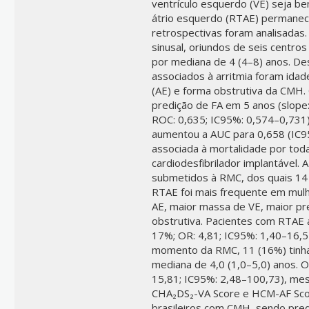
ventrículo esquerdo (VE) seja be
átrio esquerdo (RTAE) permanece
retrospectivas foram analisadas.
sinusal, oriundos de seis centro
por mediana de 4 (4–8) anos. De
associados à arritmia foram ida
(AE) e forma obstrutiva da CMH.
predição de FA em 5 anos (slope:
ROC: 0,635; IC95%: 0,574–0,731)
aumentou a AUC para 0,658 (IC95
associada à mortalidade por tod
cardiodesfibrilador implantável. 
submetidos à RMC, dos quais 14
RTAE foi mais frequente em mulh
AE, maior massa de VE, maior pr
obstrutiva. Pacientes com RTAE 
17%; OR: 4,81; IC95%: 1,40–16,52
momento da RMC, 11 (16%) tinh
mediana de 4,0 (1,0–5,0) anos. 
15,81; IC95%: 2,48–100,73), mes
CHA₂DS₂-VA Score e HCM-AF Scor
brasileiros com CMH, sendo pred