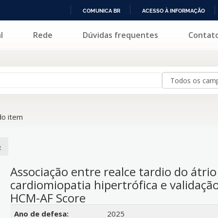
COMUNICA BR
ACESSO À INFORMAÇÃO
IR
l
Rede
Dúvidas frequentes
Contat
PARA
O
CONTEÚDO
o item
o
Associação entre realce tardio do átrio
cardiomiopatia hipertrófica e validaçã
HCM-AF Score
Detalhes bibliográficos
Ano de defesa:
2025