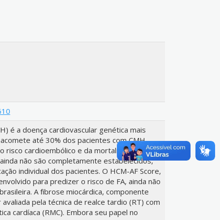
610
MH) é a doença cardiovascular genética mais
(FA) acomete até 30% dos pacientes com CMH,
 risco cardioembólico e da mortalidade. Os
 ainda não são completamente estabelecidos,
icação individual dos pacientes. O HCM-AF Score,
nvolvido para predizer o risco de FA, ainda não
brasileira. A fibrose miocárdica, componente
 avaliada pela técnica de realce tardio (RT) com
tica cardíaca (RMC). Embora seu papel no