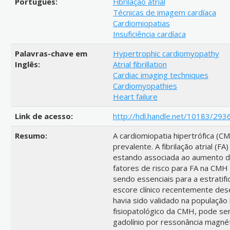
Português:
Fibrilação atrial
Técnicas de imagem cardíaca
Cardiomiopatias
Insuficiência cardíaca
Palavras-chave em
Hypertrophic cardiomyopathy
Inglês:
Atrial fibrillation
Cardiac imaging techniques
Cardiomyopathies
Heart failure
Link de acesso:
http://hdl.handle.net/10183/293
Resumo:
A cardiomiopatia hipertrófica (C
prevalente. A fibrilação atrial 
estando associada ao aumento do
fatores de risco para FA na CMH
sendo essenciais para a estratif
escore clínico recentemente dese
havia sido validado na população 
fisiopatológico da CMH, pode ser
gadolínio por ressonância magné