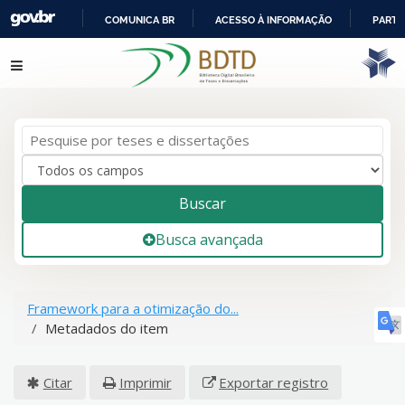
COMUNICA BR
ACESSO À INFORMAÇÃO
PARTI
IR
Pular para o conteúdo
PARA
O
CONTEÚDO
Buscar
Busca avançada
Framework para a otimização do...
Metadados do item
Citar
Imprimir
Exportar registro