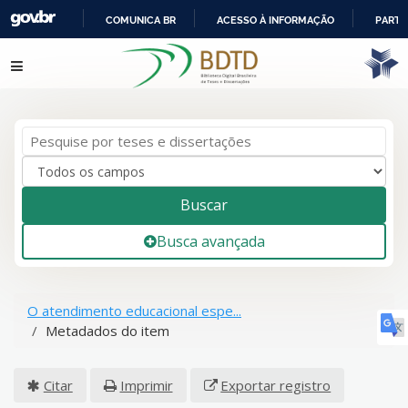
COMUNICA BR
ACESSO À INFORMAÇÃO
PARTI
IR
Pular para o conteúdo
PARA
O
CONTEÚDO
Buscar
Busca avançada
O atendimento educacional espe...
Metadados do item
Citar
Imprimir
Exportar registro