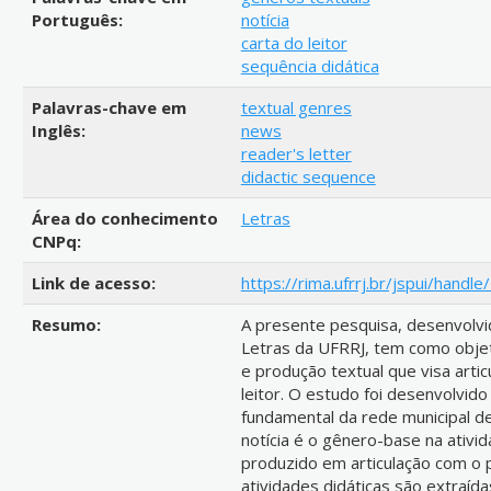
Português:
notícia
carta do leitor
sequência didática
Palavras-chave em
textual genres
Inglês:
news
reader's letter
didactic sequence
Área do conhecimento
Letras
CNPq:
Link de acesso:
https://rima.ufrrj.br/jspui/hand
Resumo:
A presente pesquisa, desenvolvi
Letras da UFRRJ, tem como objeti
e produção textual que visa artic
leitor. O estudo foi desenvolvid
fundamental da rede municipal d
notícia é o gênero-base na ativida
produzido em articulação com o 
atividades didáticas são extraída