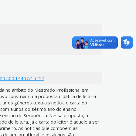
le/20.500.14407/15457
da no âmbito do Mestrado Profissional em
vo construir uma proposta didática de leitura
ular os gêneros textuais notícia e carta do
o com alunos do sétimo ano do ensino
e ensino de Seropédica. Nessa proposta, a
de de leitura, já a carta do leitor é aquele a ser
primeiro. As notícias que compõem as
s de um jornal local, e os alunos são