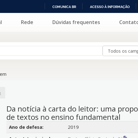
COMUNICA BR
ACESSO À INFORMAÇÃO
IR
l
Rede
Dúvidas frequentes
Contat
PARA
O
CONTEÚDO
tem
o
Da notícia à carta do leitor: uma pro
de textos no ensino fundamental
Detalhes bibliográficos
Ano de defesa:
2019