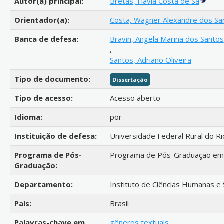
Autor(a) principal:
Bretas, Flávia Costa de Sá
Orientador(a):
Costa, Wagner Alexandre dos Sa
Banca de defesa:
Bravin, Angela Marina dos Santos
,
Santos, Adriano Oliveira
Tipo de documento:
Dissertação
Tipo de acesso:
Acesso aberto
Idioma:
por
Instituição de defesa:
Universidade Federal Rural do Ri
Programa de Pós-
Programa de Pós-Graduação em
Graduação:
Departamento:
Instituto de Ciências Humanas e 
País:
Brasil
Palavras-chave em
gêneros textuais