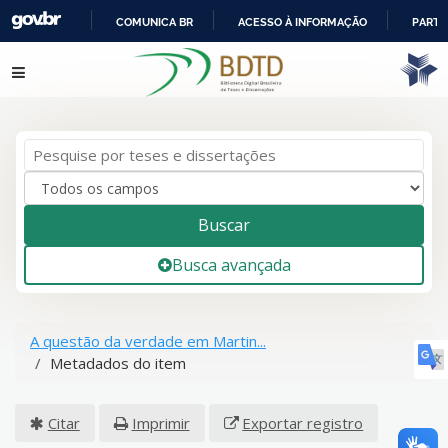
COMUNICA BR
ACESSO À INFORMAÇÃO
PARTI
IR
Pular para o conteúdo
PARA
O
CONTEÚDO
Buscar
Busca avançada
A questão da verdade em Martin...
Metadados do item
Citar
Imprimir
Exportar registro