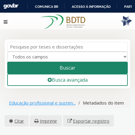
COMUNICA BR
ACESSO À INFORMAÇÃO
PARTI
IR
Pular para o conteúdo
PARA
O
CONTEÚDO
Buscar
Busca avançada
Educação profissional e susten...
Metadados do item
Citar
Imprimir
Exportar registro