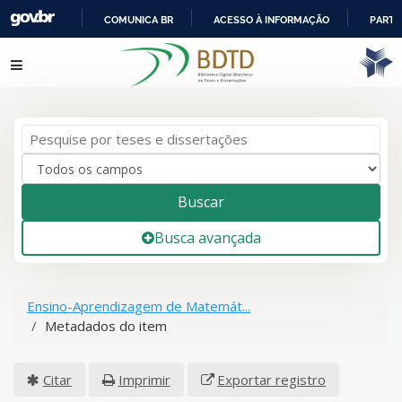
COMUNICA BR
ACESSO À INFORMAÇÃO
PARTI
IR
Pular para o conteúdo
PARA
O
CONTEÚDO
Buscar
Busca avançada
Ensino-Aprendizagem de Matemát...
Metadados do item
Citar
Imprimir
Exportar registro