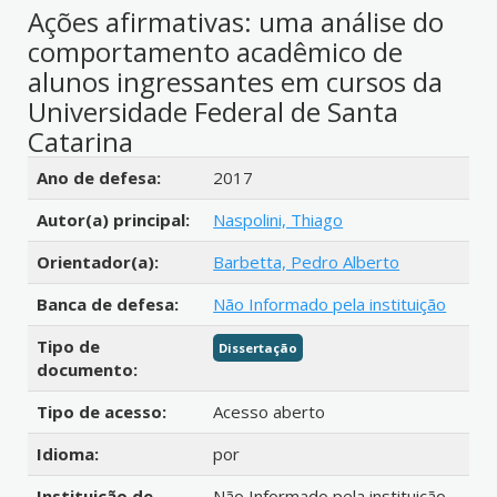
Ações afirmativas: uma análise do
comportamento acadêmico de
alunos ingressantes em cursos da
Universidade Federal de Santa
Catarina
Detalhes bibliográficos
Ano de defesa:
2017
Autor(a) principal:
Naspolini, Thiago
Orientador(a):
Barbetta, Pedro Alberto
Banca de defesa:
Não Informado pela instituição
Tipo de
Dissertação
documento:
Tipo de acesso:
Acesso aberto
Idioma:
por
Instituição de
Não Informado pela instituição