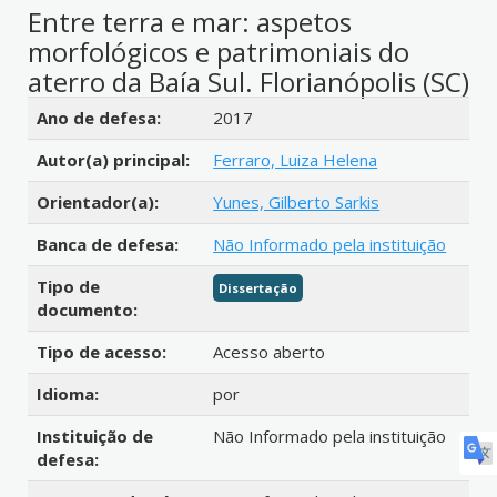
Entre terra e mar: aspetos
morfológicos e patrimoniais do
aterro da Baía Sul. Florianópolis (SC)
Detalhes bibliográficos
Ano de defesa:
2017
Autor(a) principal:
Ferraro, Luiza Helena
Orientador(a):
Yunes, Gilberto Sarkis
Banca de defesa:
Não Informado pela instituição
Tipo de
Dissertação
documento:
Tipo de acesso:
Acesso aberto
Idioma:
por
Instituição de
Não Informado pela instituição
defesa: