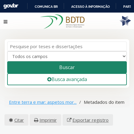
COMUNICA BR
ACESSO À INFORMAÇÃO
PARTI
IR
Pular para o conteúdo
PARA
O
CONTEÚDO
Buscar
Busca avançada
Entre terra e mar: aspetos mor...
Metadados do item
Citar
Imprimir
Exportar registro